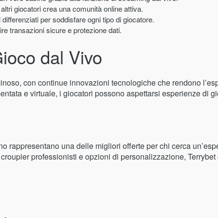
e altri giocatori crea una comunità online attiva.
 differenziati per soddisfare ogni tipo di giocatore.
re transazioni sicure e protezione dati.
Gioco dal Vivo
 luminoso, con continue innovazioni tecnologiche che rendono l’es
entata e virtuale, i giocatori possono aspettarsi esperienze di g
ino rappresentano una delle migliori offerte per chi cerca un’esp
 croupier professionisti e opzioni di personalizzazione, Terrybe
o