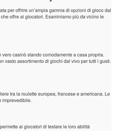
tata per offrire un’ampia gamma di opzioni di gioco dal
 che offre ai giocatori. Esaminiamo più da vicino le
di un vero casinò stando comodamente a casa propria.
n vasto assortimento di giochi dal vivo per tutti i gusti.
gliere tra la roulette europea, francese e americana. Le
e imprevedibile.
ermette ai giocatori di testare le loro abilità