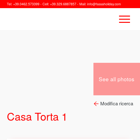
Tel:
+39.0462.573399
- Cell:
+39.329.6887857
- Mail:
info@fassaholiday.com
See all photos
Modifica ricerca
Casa Torta 1