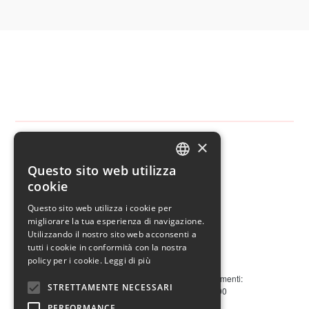
×
Contatti
Strada de la Comunità de Fiem n. 4
Questo sito web utilizza
ITALIAN
Dolomiti Center
cookie
38035 Moena TN - Italy
ENGLISH
tel.
+39.0462.573399
Questo sito web utilizza i cookie per
cell.
+39.329.6887857
migliorare la tua esperienza di navigazione.
info@fassaholiday.com
Utilizzando il nostro sito web acconsenti a
tutti i cookie in conformità con la nostra
Orari
policy per i cookie.
Leggi di più
Per visionare e prenotare case e appartamenti:
STRETTAMENTE NECESSARI
Lun - Sab 09.00 - 12.00 / 15.30 - 19.00
Domenica su appuntamento
PERFORMANCE