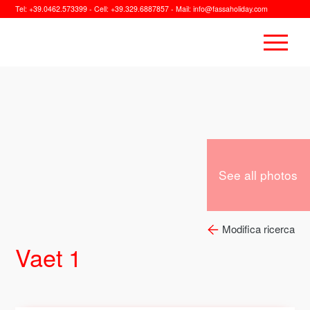
Tel:
+39.0462.573399
- Cell:
+39.329.6887857
- Mail:
info@fassaholiday.com
See all photos
Modifica ricerca
Vaet 1